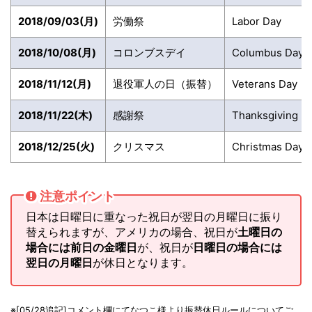
2018/09/03(月)
労働祭
Labor Day
2018/10/08(月)
コロンブスデイ
Columbus Day
2018/11/12(月)
退役軍人の日（振替）
Veterans Day
2018/11/22(木)
感謝祭
Thanksgiving D
2018/12/25(火)
クリスマス
Christmas Day
注意ポイント
日本は日曜日に重なった祝日が翌日の月曜日に振り
替えられますが、
アメリカの場合、祝日が
土曜日の
場合には前日の金曜日
が、祝日が
日曜日の場合には
翌日の月曜日
が休日となります。
※[05/28追記]コメント欄にてなつこ様より振替休日ルールについてご